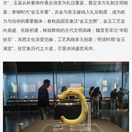
方”，玉器从朴素饰件逐步演变为礼仪重器，奠定东方礼制文明根
基；青铜时代“金玉并重”，吉金与美玉被纳入礼乐制度，成为权
力与信仰的重要载体；春秋战国至秦汉“金玉交辉”，金玉工艺走
向鼎盛、丝路初通，铸就辉煌的古代文明高峰；魏晋至宋元“华彩
纷呈”，东西文化深度交融，工艺风格多元创新；明清时期“金玉
满堂”，技艺集历代之大成，尽显泱泱盛世风华。