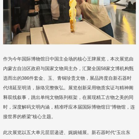
作为今年国际博物馆日中国主会场的核心王牌展览，本次展览由
内蒙古自治区政府与国家文物局主办，汇聚全国58家文博机构甄
选而出的386件套金、玉、青铜珍贵文物，展品跨度自新石器时
代绵延至明清，脉络完整恢弘。展览创新采用物质实证与精神阐
释双线叙事，跳出单纯文物陈列框架，在展现精工古物之美的同
时，深度解码文明内涵，精准呼应本届国际博物馆日“博物馆，连
接世界的桥梁”核心主题。
此次展览以五大单元层层递进、娓娓铺展。新石器时代“玉出东