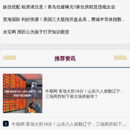
纵信优配 租房请注意！青岛住建曝光1家住房租赁违规企业
贵海国际 利好突袭！美国三大股指开盘走高，费城半导体指数大涨
永宝网 用匠心为孩子打开知识殿堂
推荐资讯
牛顺网 客场大胜16分！山东六人掀翻辽宁，
三场两胜制下谁主场谁输球？
1
​牛顺网 客场大胜16分！山东六人掀翻辽宁，三场两胜制下谁主场谁输球？