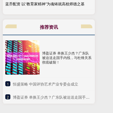
蓝乔配资 以“教育家精神”为魂铸就高校师德之基
推荐资讯
博盈证券 单换王少杰？广东队
被迫送走国手内线，与杜锋关系
彻底破裂！
1
​恒盛策略 中国评协艺术产业专委会成立
2
​博盈证券 单换王少杰？广东队被迫送走国手内线，与杜锋关系彻底破裂！