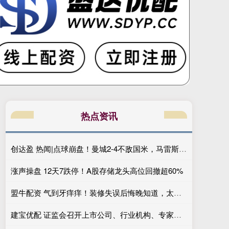
热点资讯
创达盈 热闻|点球崩盘！曼城2-4不敌国米，马雷斯卡执教生涯首秀无缘开门红
涨声操盘 12天7跌停！A股存储龙头高位回撤超60%
盟牛配资 气到牙痒痒！装修失误后悔晚知道，太糟心啦！
建宝优配 证监会召开上市公司、行业机构、专家学者系列座谈会听取意见建议