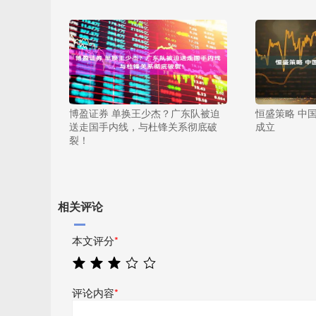
博盈证券 单换王少杰？广东队被迫
恒盛策略 中
送走国手内线，与杜锋关系彻底破
成立
裂！
相关评论
本文评分
*
评论内容
*