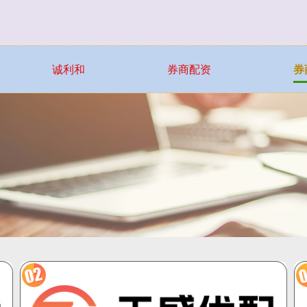
诚利和
券商配资
券