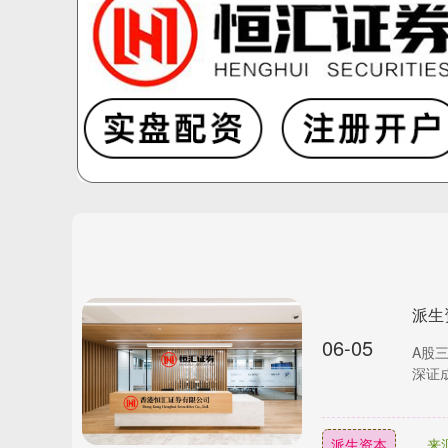
派生
06-05
A股三
深证成
派生资本
来