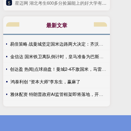
5
​星迈网 湖北考生600多分捡漏能上的好大学有哪些推荐
最新文章
易倍策略 战曼城坚定国米边路两大决定：齐沃渴望新飞翼 优先度高于罗梅罗
金信达 国米铁卫离队倒计时，皇马准备为巴斯托尼花多少钱？
创达盈 热闻|点球崩盘！曼城2-4不敌国米，马雷斯卡执教生涯首秀无缘开门红
鸿泰利创 “资本大师”李东生，赢麻了
雅休配资 特朗普政府AI监管框架即将落地，开源模型合规问题悬而未决