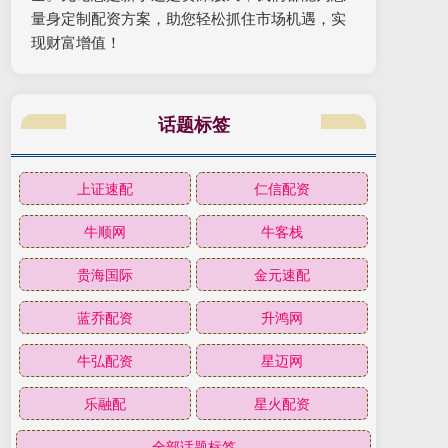
量身定制配资方案，助您轻松抓住市场机遇，实
现财富增值！
话题标签
上证速配
仁信配资
牛顺网
牛客栈
贵海国际
金元速配
蓝乔配资
升鸿网
牛弘配资
星迈网
乐融配
星火配资
全部话题标签