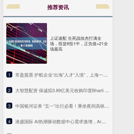
推荐资讯
上证速配 生死战徐杰打满全
场，投篮8投1中，正负值+21全
场最高
1
​常盈股票 护航企业“出海”人才“入境”，上海一区出台涉外法治“十项行动”
2
​大智慧配资 保诚拟3.89亿美元收购印度Bharti Life 75%股权
3
​中国银河证券 “五一”出行必看！乘坐夜间高铁、长线自驾攻略请收好
4
​港盛国际 AI热潮驱动数据中心需求激增，Arm营收展望小幅超预期