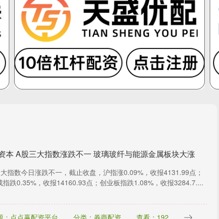
资本 A股三大指数涨跌不一 玻璃玻纤与能源金属板块大涨
大指数今日涨跌不一，截止收盘，沪指涨0.09%，收报4131.99点；
指跌0.35%，收报14160.93点；创业板指跌1.08%，收报3284.7....
源：点点赢配资平台
分类：券商配资
查看：192