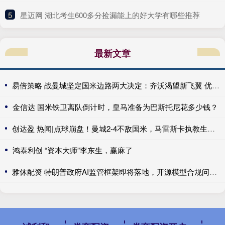
5
​星迈网 湖北考生600多分捡漏能上的好大学有哪些推荐
最新文章
易倍策略 战曼城坚定国米边路两大决定：齐沃渴望新飞翼 优先度高于罗梅罗
金信达 国米铁卫离队倒计时，皇马准备为巴斯托尼花多少钱？
创达盈 热闻|点球崩盘！曼城2-4不敌国米，马雷斯卡执教生涯首秀无缘开门红
鸿泰利创 “资本大师”李东生，赢麻了
雅休配资 特朗普政府AI监管框架即将落地，开源模型合规问题悬而未决