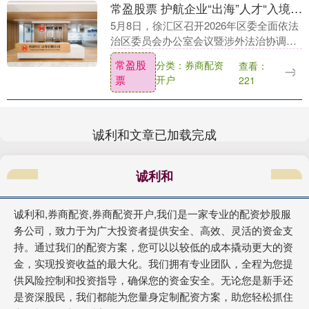
常盈股票 护航企业“出海”人才“入境”，上海一区出台涉外法治“十项行动”
5月8日，徐汇区召开2026年区委全面依法
治区委员会办公室会议暨涉外法治协调小
组工作会议。会上发布了2026年涉外法治
常盈股
分类：券商配资
查看：
工作“十项行动”，从企业服务、知识产权
票
开户
221
保护....
诚利和文章已加载完成
诚利和
诚利和,券商配资,券商配资开户,我们是一家专业的配资炒股服
务公司，致力于为广大投资者提供安全、高效、灵活的资金支
持。通过我们的配资方案，您可以以较低的成本撬动更大的资
金，实现投资收益的最大化。我们拥有专业团队，全程为您提
供风险控制和投资指导，确保您的资金安全。无论您是新手还
是资深股民，我们都能为您量身定制配资方案，助您轻松抓住