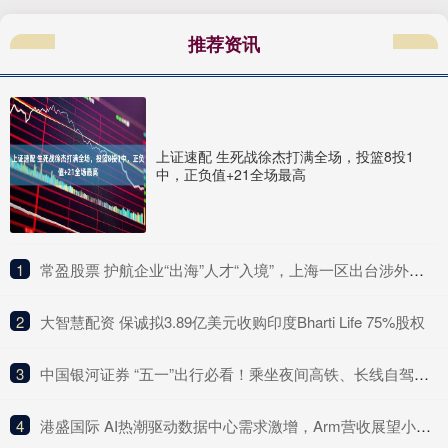
推荐资讯
上证速配 生死战徐杰打满全场，投篮8投1
中，正负值+21全场最高
1
​常盈股票 护航企业“出海”人才“入境”，上海一区出台涉外法治“十项行动”
2
​大智慧配资 保诚拟3.89亿美元收购印度Bharti Life 75%股权
3
​中国银河证券 “五一”出行必看！乘坐夜间高铁、长线自驾攻略请收好
4
​港盛国际 AI热潮驱动数据中心需求激增，Arm营收展望小幅超预期