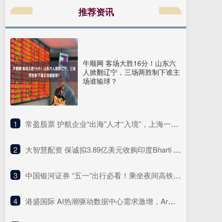
推荐资讯
牛顺网 客场大胜16分！山东六
人掀翻辽宁，三场两胜制下谁主
场谁输球？
1
​常盈股票 护航企业“出海”人才“入境”，上海一区出台涉外法治“十项行动”
2
​大智慧配资 保诚拟3.89亿美元收购印度Bharti Life 75%股权
3
​中国银河证券 “五一”出行必看！乘坐夜间高铁、长线自驾攻略请收好
4
​港盛国际 AI热潮驱动数据中心需求激增，Arm营收展望小幅超预期