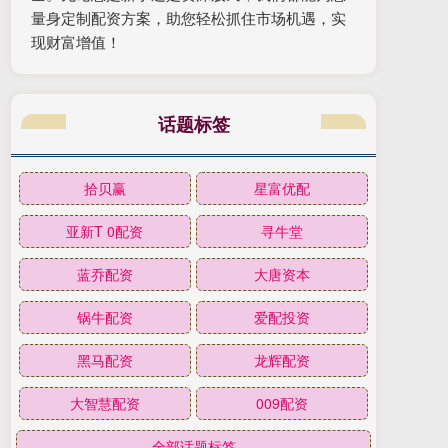
量身定制配资方案，助您轻松抓住市场机遇，实
现财富增值！
话题标签
拾贝赢
星富优配
亚新T 0配资
寻牛堂
蓝乔配资
大唐资本
锅牛配资
爱配投资
黑马配资
龙辉配资
大智慧配资
009配资
全部话题标签