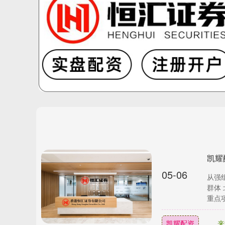
凯耀
05-06
从强
群体
重点项
凯耀配资
来