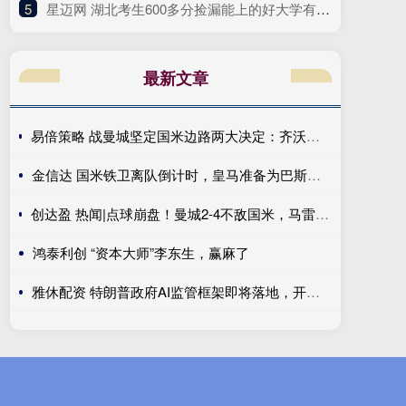
5
​星迈网 湖北考生600多分捡漏能上的好大学有哪些推荐
最新文章
易倍策略 战曼城坚定国米边路两大决定：齐沃渴望新飞翼 优先度高于罗梅罗
金信达 国米铁卫离队倒计时，皇马准备为巴斯托尼花多少钱？
创达盈 热闻|点球崩盘！曼城2-4不敌国米，马雷斯卡执教生涯首秀无缘开门红
鸿泰利创 “资本大师”李东生，赢麻了
雅休配资 特朗普政府AI监管框架即将落地，开源模型合规问题悬而未决